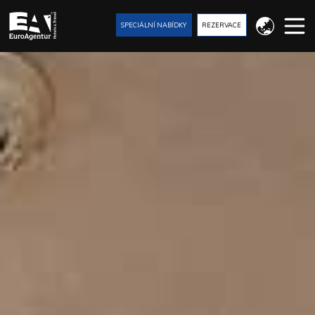
SPECIÁLNÍ NABÍDKY
REZERVACE