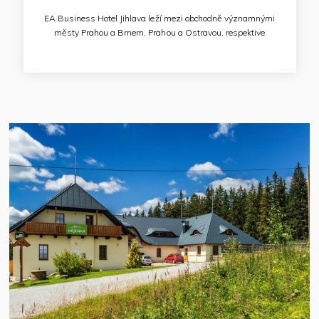
EA Business Hotel Jihlava leží mezi obchodně významnými
městy Prahou a Brnem, Prahou a Ostravou, respektive
Prahou a Bratislavou. K dispozici je 56 pohodlných pokojů
a apartmá a 8 moderních kongresových sálů až pro 390
osob. Podzemní hotelové garáže pojmou 184 vozidel.
K dispozici je bezplatné Wi-Fi připojení v celém objektu
hotelu.