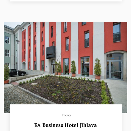
s velmi dobrou dostupností historického centra města. Jedná
se kongresový hotel se samostatnou restaurací, oddělenou
snídaňovou restaurací, hotelovým wellness, posilovnou a s
vlastním parkovištěm.
Jihlava
EA Business Hotel Jihlava