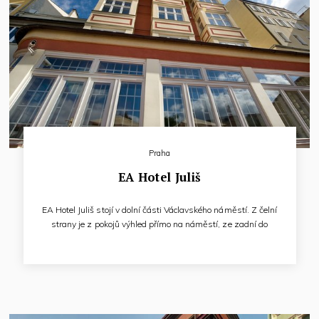
Praha
EA Hotel Juliš
EA Hotel Juliš stojí v dolní části Václavského náměstí. Z čelní
strany je z pokojů výhled přímo na náměstí, ze zadní do
klidné Františkánské zahrady. Prostorné, klimatizované
hotelové pokoje a apartmány jsou vybaveny kuchyňským
koutem s dvouvařičem, rychlovarnou konvicí, mikrovlnou
troubou, ledničkou a myčkou, SAT-TV, telefonem,
vysoušečem vlasů, jídelním stolem a trezorem.