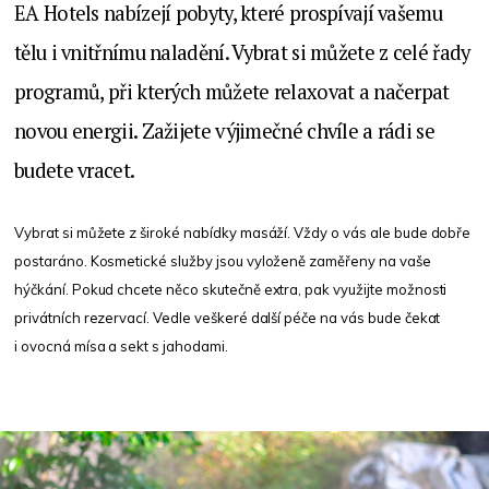
EA Hotels nabízejí pobyty, které prospívají vašemu
tělu i vnitřnímu naladění. Vybrat si můžete z celé řady
programů, při kterých můžete relaxovat a načerpat
novou energii. Zažijete výjimečné chvíle a rádi se
budete vracet.
Vybrat si můžete z široké nabídky masáží. Vždy o vás ale bude dobře
postaráno. Kosmetické služby jsou vyloženě zaměřeny na vaše
hýčkání. Pokud chcete něco skutečně extra, pak využijte možnosti
privátních rezervací. Vedle veškeré další péče na vás bude čekat
i ovocná mísa a sekt s jahodami.