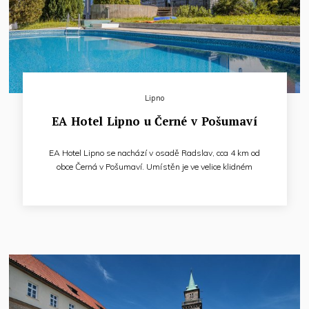
Lipno
EA Hotel Lipno u Černé v Pošumaví
EA Hotel Lipno se nachází v osadě Radslav, cca 4 km od
obce Černá v Pošumaví. Umístěn je ve velice klidném
prostředí s nádhernou přírodou, přibližně 290 metrů od
Lipenského jezera. Hotel mimo jiné nabízí 39 pokojů
a soukromou pláž.