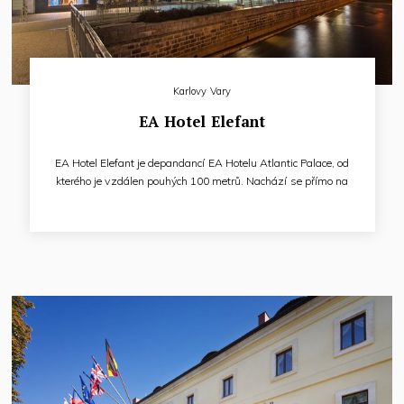
Karlovy Vary
EA Hotel Elefant
EA Hotel Elefant je depandancí EA Hotelu Atlantic Palace, od
kterého je vzdálen pouhých 100 metrů. Nachází se přímo na
hlavní pěší zóně. Historická budova pochází z 18. století.
Mezi významné hosty hotelu v minulosti patřily osobnosti
jakými byli například kníže Kinský, baron von Brudern,
František Palacký nebo Karel Havlíček Borovský.