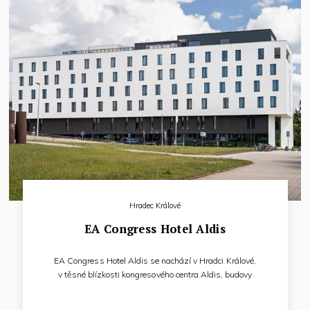
Hradec Králové
EA Congress Hotel Aldis
EA Congress Hotel Aldis se nachází v Hradci Králové,
v těsné blízkosti kongresového centra Aldis, budovy
Filharmonie a Plaveckého bazénu, nedaleko klidové
a relaxační zóny města – Šimkových sadů a řeky Labe,