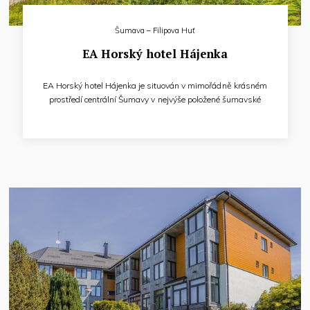
Šumava – Filipova Huť
EA Horský hotel Hájenka
EA Horský hotel Hájenka je situován v mimořádně krásném
prostředí centrální Šumavy v nejvýše položené šumavské
osadě Filipově Huti mezi obcemi Modravou a Kvildou.