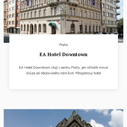
Praha
EA Hotel Downtown
EA Hotel Downtown stojí v centru Prahy, jen několik minut
chůze od Václavského náměstí. Pětipatrový hotel
s bezbariérovým přístupem nabízí ubytování v 59 plně
klimatizovaných pokojích. Všechny pokoje jsou vybaveny
LCD TV/SAT, telefonem s přímou provolbou,
vysokorychlostním připojením k internetu, minibarem,
bezpečnostní schránkou a koupelnou.