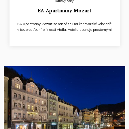
Karlovy Vary
EA Apartmány Mozart
EA Apartmány Mozart se nacházejí na karlovarské kolonádě
v bezprostřední blízkosti Vřídla. Hotel disponuje prostornými
apartmány s kuchyňkou, které jsou vhodné pro dlouhodobé
pobyty. Kromě pohodlného ubytování jsou výhodou dobře
dostupné léčebné prameny pro každodenní pitnou kúru.