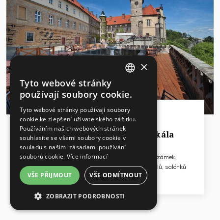
×
Tyto webové stránky
CZECH
používají soubory cookie.
ENGLISH
Tyto webové stránky používají soubory
Liberecko
cookie ke zlepšení uživatelského zážitku.
GERMAN
Používáním našich webových stránek
EA Zámecký hotel Hrubá Skála
RUSSIAN
souhlasíte se všemi soubory cookie v
souladu s našimi zásadami používání
souborů cookie.
Více informací
Hrad ze 14. století, později přestavěný na zámek.
S dostatkem původních zámeckých prostor, sálů, salónků
VŠE PŘIJMOUT
VŠE ODMÍTNOUT
a profesionálním zázemím je předurčen pro konference,
kongresy, prezentace, školení, firemní plesy a další
ZOBRAZIT PODROBNOSTI
společenské akce. Velmi oblíbené jsou zámecké svatby.
NEZBYTNĚ NUTNÉ SOUBORY