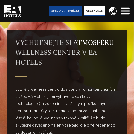
SPECIÁLNÍ NABÍDKY
REZERVACE
VYCHUTNEJTE SI
ATMOSFÉRU
WELLNESS CENTER V EA
HOTELS
Lázně a wellness centra dostupná v rámci kompletních
služeb EA Hotels, jsou vybavena špičkovým
technologickým zázemím a vstřícným proškoleným
personálem. Díky tomu jsme schopni vám nabídnout
lázeň, koupel či wellness v takové kvalitě, že bude
skutečně osvěženo nejen vaše tělo, ale plné regeneraci
se dostane i vaší duši.