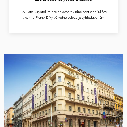
EA Hotel Crystal Palace najdete v klidné postranní uličce
v centru Prahy. Díky výhodné poloze je vyhledávaným
místem pobytu pro obchodní a kongresovou klientelu, i pro
turistické pobyty. Klimatizované pokoje nabízejí maximální
komfort. Vybaveny jsou LCD TV/SAT, telefony s přímou
provolbou, vysokorychlostním připojením k internetu,
minibary a bezpečnostními schránkami.