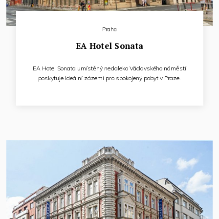
Praha
EA Hotel Sonata
EA Hotel Sonata umístěný nedaleko Václavského náměstí
poskytuje ideální zázemí pro spokojený pobyt v Praze.
Nabízíme ubytování v 55 moderně zařízených pokojích,
vybavených LCD TV/SAT, telefonem s přímou provolbou,
vysokorychlostním připojením k internetu, minibarem
a bezpečnostní schránkou.