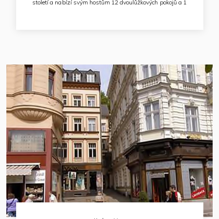
století a nabízí svým hostům 12 dvoulůžkových pokojů a 1
velký apartmán s ložnicí, obývacím pokojem, kuchyňským
koutem a jídelním stolem. Každý pokoj je vybaven sprchou,
WC, televizí, lednicí, trezorem a stylovým nábytkem.
V minulosti v budově hotelu přebýval například slavný
německý básník Johann Wolfgang Goethe.