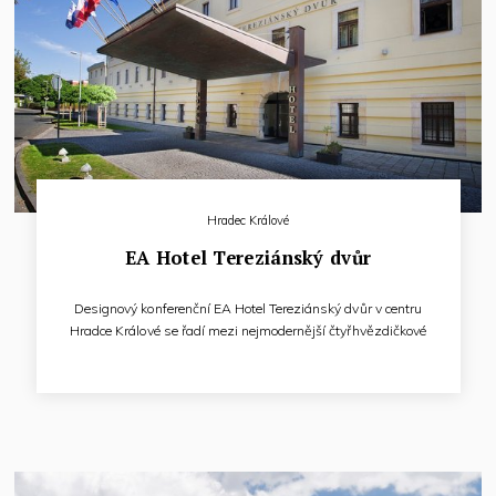
Hradec Králové
EA Hotel Tereziánský dvůr
Designový konferenční EA Hotel Tereziánský dvůr v centru
Hradce Králové se řadí mezi nejmodernější čtyřhvězdičkové
hotely v České Republice. Právem je nazýván perlou
Královéhradeckého regionu. Prostorný hotel v uzavřeném
čtvercovém půdorysu spojuje historickou budovu
Nálepkových kasáren z 18. století s moderní přístavbou.