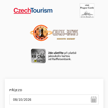
PŘÍJEZD