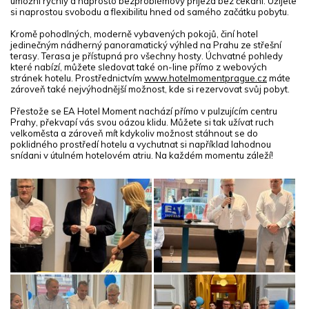
umožní rychlý a naprosto bezproblémový příjezd bez čekání. Užijete
si naprostou svobodu a flexibilitu hned od samého začátku pobytu.
Kromě pohodlných, moderně vybavených pokojů, činí hotel
jedinečným nádherný panoramatický výhled na Prahu ze střešní
terasy. Terasa je přístupná pro všechny hosty. Úchvatné pohledy
které nabízí, můžete sledovat také on-line přímo z webových
stránek hotelu. Prostřednictvím
www.hotelmomentprague.cz
máte
zároveň také nejvýhodnější možnost, kde si rezervovat svůj pobyt.
Přestože se EA Hotel Moment nachází přímo v pulzujícím centru
Prahy, překvapí vás svou oázou klidu. Můžete si tak užívat ruch
velkoměsta a zároveň mít kdykoliv možnost stáhnout se do
poklidného prostředí hotelu a vychutnat si například lahodnou
snídani v útulném hotelovém atriu. Na každém momentu záleží!