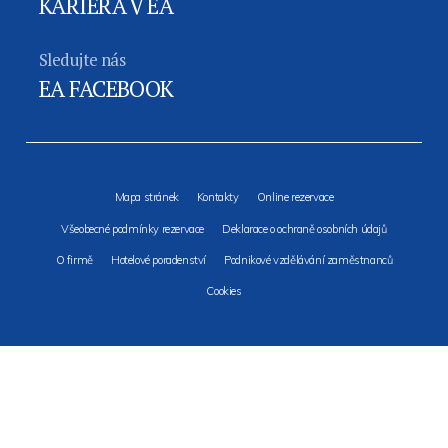
KARIÉRA V EA
Sledujte nás
EA FACEBOOK
Mapa stránek
Kontakty
Online rezervace
Všeobecné podmínky rezervace
Deklarace o ochraně osobních údajů
O firmě
Hotelové poradenství
Podnikové vzdělávání zaměstnanců
Cookies