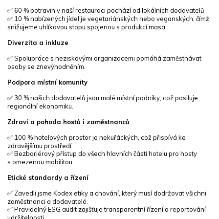
✅ 60 % potravin v naší restauraci pochází od lokálních dodavatelů
✅ 10 % nabízených jídel je vegetariánských nebo veganských, čímž
snižujeme uhlíkovou stopu spojenou s produkcí masa.
Diverzita a inkluze
✅ Spolupráce s neziskovými organizacemi pomáhá zaměstnávat
osoby se znevýhodněním.
Podpora místní komunity
✅ 30 % našich dodavatelů jsou malé místní podniky, což posiluje
regionální ekonomiku.
Zdraví a pohoda hostů i zaměstnanců
✅ 100 % hotelových prostor je nekuřáckých, což přispívá ke
zdravějšímu prostředí.
✅ Bezbariérový přístup do všech hlavních částí hotelu pro hosty
s omezenou mobilitou.
Etické standardy a řízení
✅ Zavedli jsme Kodex etiky a chování, který musí dodržovat všichni
zaměstnanci a dodavatelé.
✅ Pravidelný ESG audit zajišťuje transparentní řízení a reportování
udržitelnosti.