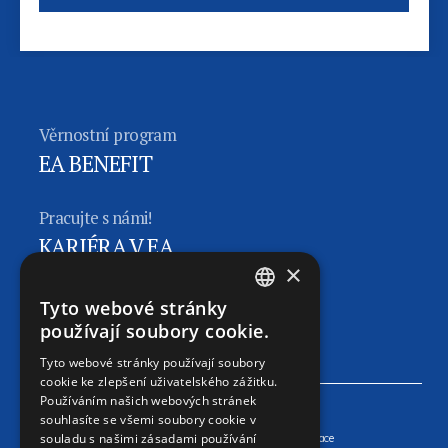
Věrnostní program
EA BENEFIT
Pracujte s námi!
KARIÉRA V EA
×
Sledujte nás
Tyto webové stránky
CZECH
EA FACEBOOK
používají soubory cookie.
ENGLISH
Tyto webové stránky používají soubory
cookie ke zlepšení uživatelského zážitku.
GERMAN
Používáním našich webových stránek
RUSSIAN
souhlasíte se všemi soubory cookie v
souladu s našimi zásadami používání
Mapa stránek
Kontakty
Online rezervace