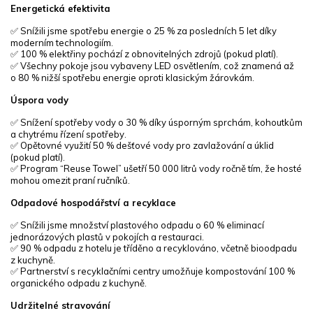
Energetická efektivita
✅ Snížili jsme spotřebu energie o 25 % za posledních 5 let díky
moderním technologiím.
✅ 100 % elektřiny pochází z obnovitelných zdrojů (pokud platí).
✅ Všechny pokoje jsou vybaveny LED osvětlením, což znamená až
o 80 % nižší spotřebu energie oproti klasickým žárovkám.
Úspora vody
✅ Snížení spotřeby vody o 30 % díky úsporným sprchám, kohoutkům
a chytrému řízení spotřeby.
✅ Opětovné využití 50 % dešťové vody pro zavlažování a úklid
(pokud platí).
✅ Program “Reuse Towel” ušetří 50 000 litrů vody ročně tím, že hosté
mohou omezit praní ručníků.
Odpadové hospodářství a recyklace
✅ Snížili jsme množství plastového odpadu o 60 % eliminací
jednorázových plastů v pokojích a restauraci.
✅ 90 % odpadu z hotelu je tříděno a recyklováno, včetně bioodpadu
z kuchyně.
✅ Partnerství s recyklačními centry umožňuje kompostování 100 %
organického odpadu z kuchyně.
Udržitelné stravování