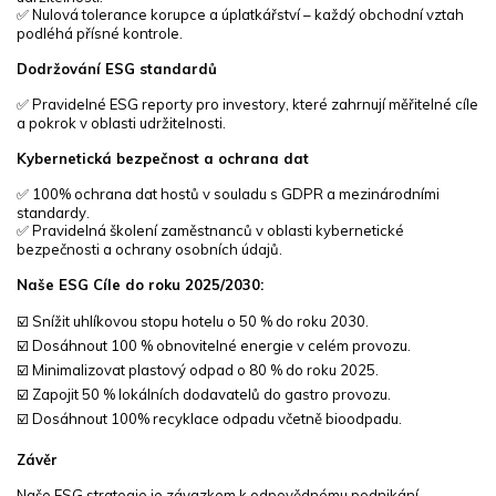
✅ Nulová tolerance korupce a úplatkářství – každý obchodní vztah
podléhá přísné kontrole.
Dodržování ESG standardů
✅ Pravidelné ESG reporty pro investory, které zahrnují měřitelné cíle
a pokrok v oblasti udržitelnosti.
Kybernetická bezpečnost a ochrana dat
✅ 100% ochrana dat hostů v souladu s GDPR a mezinárodními
standardy.
✅ Pravidelná školení zaměstnanců v oblasti kybernetické
bezpečnosti a ochrany osobních údajů.
Naše ESG Cíle do roku 2025/2030:
☑️ Snížit uhlíkovou stopu hotelu o 50 % do roku 2030.
☑️ Dosáhnout 100 % obnovitelné energie v celém provozu.
☑️ Minimalizovat plastový odpad o 80 % do roku 2025.
☑️ Zapojit 50 % lokálních dodavatelů do gastro provozu.
☑️ Dosáhnout 100% recyklace odpadu včetně bioodpadu.
Závěr
Naše ESG strategie je závazkem k odpovědnému podnikání