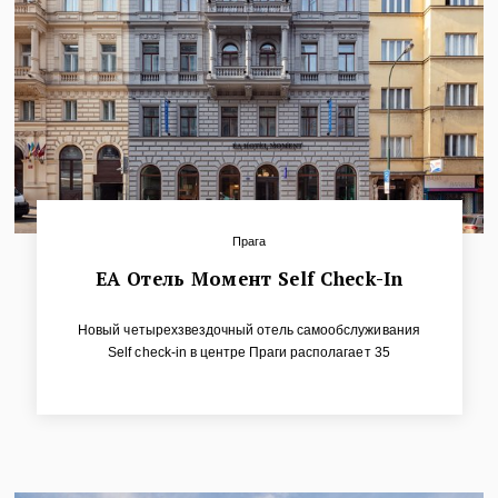
Прага
ЕА Отель Момент Self Check-In
Новый четырехзвездочный отель самообслуживания
Self check-in в центре Праги располагает 35
элегантными номерами, которые спроектированы для
максимального комфорта и отдыха. Все номера
оборудованы кондиционерами и обставлены
современной мебелью, чтобы ваше пребывание было
максимально приятным. Часть номеров являются
мезонетами. Некоторые номера имеют собственные