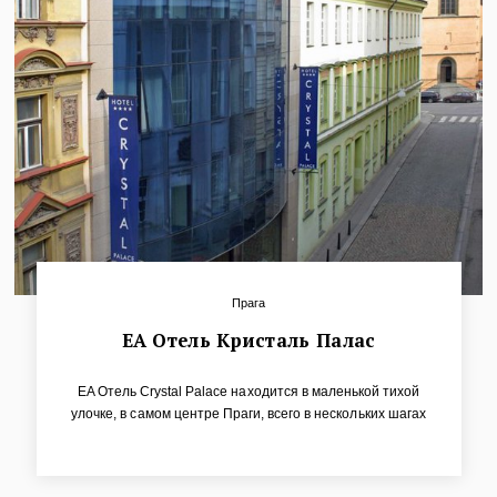
Прага
ЕА Отель Кристаль Палас
EA Oтель Crystal Palace находится в маленькой тихой
улочке, в самом центре Праги, всего в нескольких шагах
от Вацлавской площади. Благодаря этому выгодному
местоположению и приятной обстановке отель
популярен не только среди туристов, но и среди