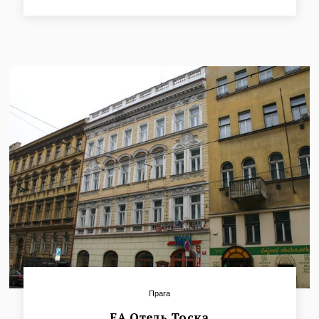
домашней атмосферой находится прямо у Пражского
Града. Отсюда Вам рукой подать до Страговского
монастыря, живописного квартала художников Новый
Свет или знаменитой Лореты, известной прежде всего
колокольной музыкой.
Прага
ЕА Отель Тоска