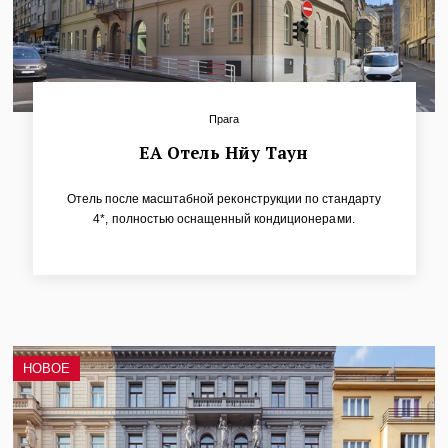
Прага
ЕА Отель Нйу Таун
Отель после масштабной реконструкции по стандарту
4*, полностью оснащенный кондиционерами.
Расположен в историческом здании на улице Житна
(Žitná) в центре Праги, предлагает 75 номеров, ресторан
и лобби-бар. Несколько номеров с балконами для
приятного отдыха, из номеров на верхних этажах
открывается прекрасный вид на исторический центр
Праги.
НОВОЕ