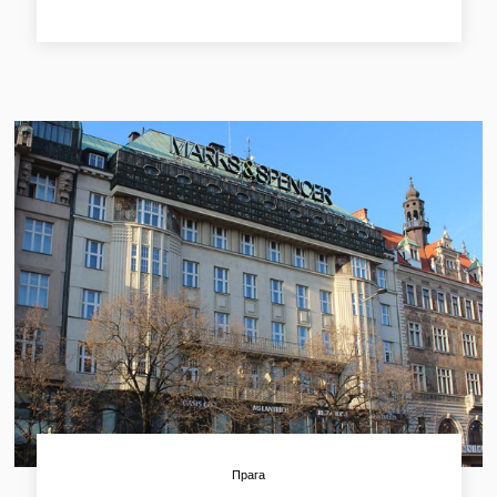
тихий Францисканский сад. Отель был назван в честь его
первого хозяина. Его здание внесено в Список чешских
памятников культуры и архитектуры. Недавно в отеле
прошла большая реконструкция и теперь он предлагает
72 апартамента, расположенных на этажах с 3-го по 9-
ый.
Прага