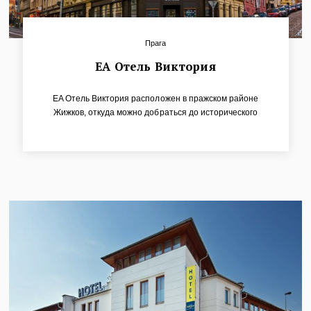
Прага
ЕА Отель Виктория
EA Отель Виктория расположен в пражском районе
Жижков, откуда можно добраться до исторического
центра столицы за 10 минут. В окрестностях вы найдете
множество достопримечательностей, ресторанов,
клубов и других интересных мест. Отель расположен в
здании конца XIX века и предлагает размещение в 42
удобных, комфортабельных номерах. С верхних этажей
отеля открывается прекрасный вид на панораму Праги,
включая Пражский Град.