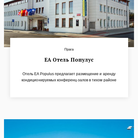
Прага
ЕА Отель Популус
Отель EA Populus предлагает размещение и аренду
кондиционируемых конференц-залов в тихом районе
Праги 3. Всего гостям предлагается 77
комфортабельных номеров, которые расположены в
главном здании (номера категории Комфорт) и в здании
Гарни (номера категории Стандарт). В пространстве
между зданиями расположен просторный сад для
отдыха.