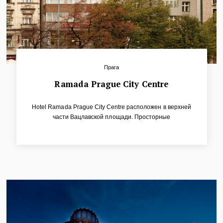
Прага
Ramada Prague City Centre
Hotel Ramada Prague City Centre расположен в верхней
части Вацлавской площади. Просторные
кондиционированныe нoмера отличаются современным
оборудованием и предлагают полный комфорт. Отель
расположен одновременно в историческом и торговом
центре города, что является несомненной выгодой для
гостей. К нему легко доехать на городском транспорте.