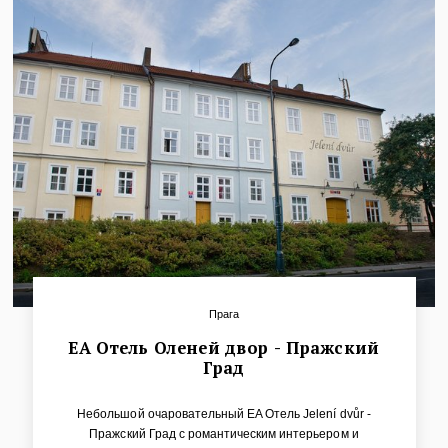
террасы или общую террасу с захватывающим видом на
самые важные пражские достопримечательности.
Прага
ЕА Отель Оленей двор - Пражский
Град
Небольшой очаровательный EA Oтель Jelení dvůr -
Пражский Град с романтическим интерьером и