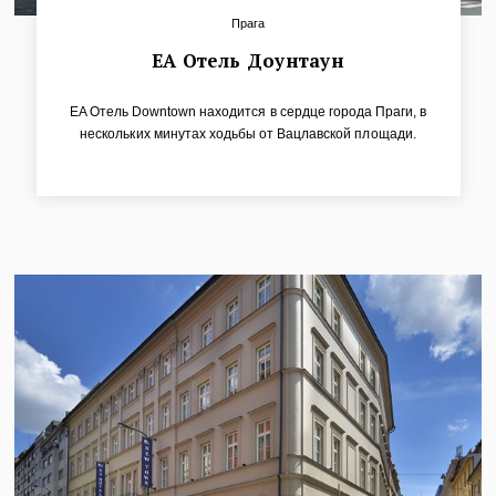
Прага
ЕА Отель Доунтаун
EA Oтель Downtown находится в сердце города Праги, в
нескольких минутах ходьбы от Вацлавской площади.
Отель расположен на 5 этажах и предлагает 59
элегантных солнечных номеров с кондиционерами. По
всему отелю доступ без порогов. Все номера с
удобствами: спутниковым телевиденьем и LCD
телевизорами, телефонами, интернетом, минибарами и
сейфами.