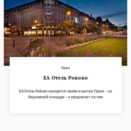
Прага
ЕА Отель Рококо
EA Oтель Rokoko находится прямо в центре Праги – на
Вацлавской площади – и предлагает гостям
неповторимое сочетание привлекательного
месторасположения с высоким качеством услуг.
Гостиницу полюбят прежде всего те, кто желает
находиться в центре всех событий и на все 100%
прочувствовать атмосферу столицы Чехии.