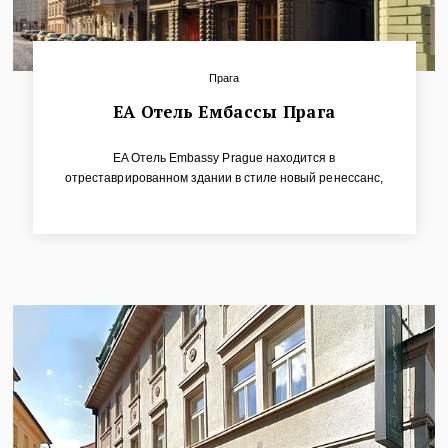
Прага
ЕА Отель Ембассы Прага
EA Отель Embassy Prague находится в
отреставрированном здании в стиле новый ренессанс,
чья история восходит в 1880г. Это современный отель в
центре Праги, недалеко от главной площади города.