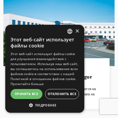
×
Этот веб-сайт использует
CZECH
файлы cookie
ENGLISH
Этот веб-сайт использует файлы cookie
для улучшения взаимодействия с
GERMAN
пользователем. Используя наш веб-сайт,
RUSSIAN
Прага
вы соглашаетесь на использование всех
файлов cookie в соответствии с нашей
Ramada Airport Hotel Prague
Политикой в ​​отношении файлов cookie.
Прочитайте больше
Отель Ramada Airport Hotel Prague находится на
ПРИНЯТЬ ВСЕ
ОТКЛОНИТЬ ВСЕ
территории Аэропортa Вацлав Гавел Прага на
Терминале 3. Местоположение и сервис отеля делают
ПОДРОБНЕЕ
его идеальным местом для деловых людей,
кратковременного и транзитного проживания и для
ОБЯЗАТЕЛЬНЫЕ
проведения деловых встреч в аэропорту.